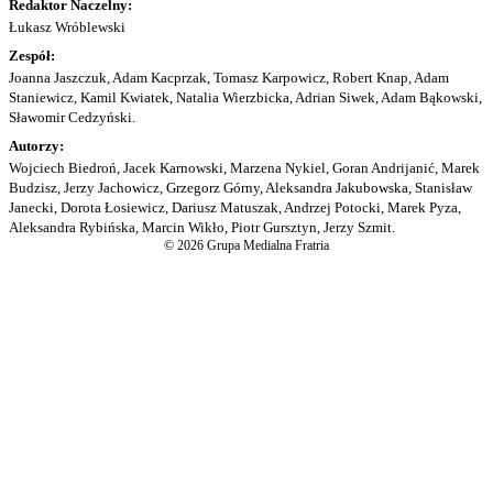
Redaktor Naczelny:
Łukasz Wróblewski
Zespół:
Joanna Jaszczuk, Adam Kacprzak, Tomasz Karpowicz, Robert Knap, Adam
Staniewicz, Kamil Kwiatek, Natalia Wierzbicka, Adrian Siwek, Adam Bąkowski,
Sławomir Cedzyński.
Autorzy:
Wojciech Biedroń, Jacek Karnowski, Marzena Nykiel, Goran Andrijanić, Marek
Budzisz, Jerzy Jachowicz, Grzegorz Górny, Aleksandra Jakubowska, Stanisław
Janecki, Dorota Łosiewicz, Dariusz Matuszak, Andrzej Potocki, Marek Pyza,
Aleksandra Rybińska, Marcin Wikło, Piotr Gursztyn, Jerzy Szmit.
© 2026 Grupa Medialna Fratria