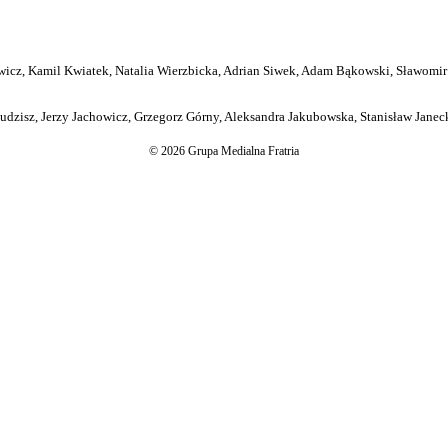
icz, Kamil Kwiatek, Natalia Wierzbicka, Adrian Siwek, Adam Bąkowski, Sławomir
dzisz, Jerzy Jachowicz, Grzegorz Górny, Aleksandra Jakubowska, Stanisław Janeck
© 2026 Grupa Medialna Fratria