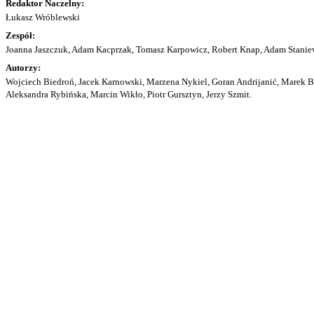
Redaktor Naczelny:
Łukasz Wróblewski
Zespół:
Joanna Jaszczuk, Adam Kacprzak, Tomasz Karpowicz, Robert Knap, Adam Staniew
Autorzy:
Wojciech Biedroń, Jacek Karnowski, Marzena Nykiel, Goran Andrijanić, Marek Bu
Aleksandra Rybińska, Marcin Wikło, Piotr Gursztyn, Jerzy Szmit.