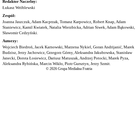
Redaktor Naczelny:
Łukasz Wróblewski
Zespół:
Joanna Jaszczuk, Adam Kacprzak, Tomasz Karpowicz, Robert Knap, Adam
Staniewicz, Kamil Kwiatek, Natalia Wierzbicka, Adrian Siwek, Adam Bąkowski,
Sławomir Cedzyński.
Autorzy:
Wojciech Biedroń, Jacek Karnowski, Marzena Nykiel, Goran Andrijanić, Marek
Budzisz, Jerzy Jachowicz, Grzegorz Górny, Aleksandra Jakubowska, Stanisław
Janecki, Dorota Łosiewicz, Dariusz Matuszak, Andrzej Potocki, Marek Pyza,
Aleksandra Rybińska, Marcin Wikło, Piotr Gursztyn, Jerzy Szmit.
© 2026 Grupa Medialna Fratria