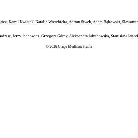
icz, Kamil Kwiatek, Natalia Wierzbicka, Adrian Siwek, Adam Bąkowski, Sławomir
dzisz, Jerzy Jachowicz, Grzegorz Górny, Aleksandra Jakubowska, Stanisław Janeck
© 2026 Grupa Medialna Fratria