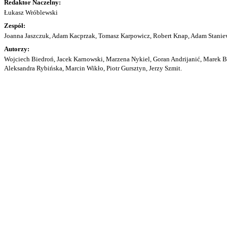
Redaktor Naczelny:
Łukasz Wróblewski
Zespół:
Joanna Jaszczuk, Adam Kacprzak, Tomasz Karpowicz, Robert Knap, Adam Staniew
Autorzy:
Wojciech Biedroń, Jacek Karnowski, Marzena Nykiel, Goran Andrijanić, Marek Bu
Aleksandra Rybińska, Marcin Wikło, Piotr Gursztyn, Jerzy Szmit.