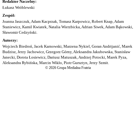
Redaktor Naczelny:
Łukasz Wróblewski
Zespół:
Joanna Jaszczuk, Adam Kacprzak, Tomasz Karpowicz, Robert Knap, Adam
Staniewicz, Kamil Kwiatek, Natalia Wierzbicka, Adrian Siwek, Adam Bąkowski,
Sławomir Cedzyński.
Autorzy:
Wojciech Biedroń, Jacek Karnowski, Marzena Nykiel, Goran Andrijanić, Marek
Budzisz, Jerzy Jachowicz, Grzegorz Górny, Aleksandra Jakubowska, Stanisław
Janecki, Dorota Łosiewicz, Dariusz Matuszak, Andrzej Potocki, Marek Pyza,
Aleksandra Rybińska, Marcin Wikło, Piotr Gursztyn, Jerzy Szmit.
© 2026 Grupa Medialna Fratria