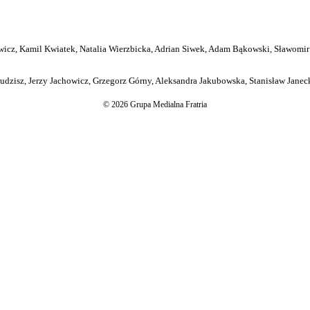
icz, Kamil Kwiatek, Natalia Wierzbicka, Adrian Siwek, Adam Bąkowski, Sławomir
dzisz, Jerzy Jachowicz, Grzegorz Górny, Aleksandra Jakubowska, Stanisław Janeck
© 2026 Grupa Medialna Fratria