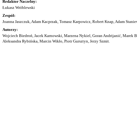
Redaktor Naczelny:
Łukasz Wróblewski
Zespół:
Joanna Jaszczuk, Adam Kacprzak, Tomasz Karpowicz, Robert Knap, Adam Staniew
Autorzy:
Wojciech Biedroń, Jacek Karnowski, Marzena Nykiel, Goran Andrijanić, Marek Bu
Aleksandra Rybińska, Marcin Wikło, Piotr Gursztyn, Jerzy Szmit.