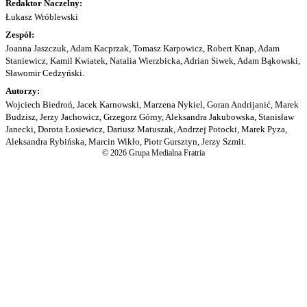
Redaktor Naczelny:
Łukasz Wróblewski
Zespół:
Joanna Jaszczuk, Adam Kacprzak, Tomasz Karpowicz, Robert Knap, Adam
Staniewicz, Kamil Kwiatek, Natalia Wierzbicka, Adrian Siwek, Adam Bąkowski,
Sławomir Cedzyński.
Autorzy:
Wojciech Biedroń, Jacek Karnowski, Marzena Nykiel, Goran Andrijanić, Marek
Budzisz, Jerzy Jachowicz, Grzegorz Górny, Aleksandra Jakubowska, Stanisław
Janecki, Dorota Łosiewicz, Dariusz Matuszak, Andrzej Potocki, Marek Pyza,
Aleksandra Rybińska, Marcin Wikło, Piotr Gursztyn, Jerzy Szmit.
© 2026 Grupa Medialna Fratria