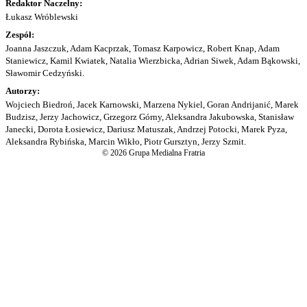
Redaktor Naczelny:
Łukasz Wróblewski
Zespół:
Joanna Jaszczuk, Adam Kacprzak, Tomasz Karpowicz, Robert Knap, Adam
Staniewicz, Kamil Kwiatek, Natalia Wierzbicka, Adrian Siwek, Adam Bąkowski,
Sławomir Cedzyński.
Autorzy:
Wojciech Biedroń, Jacek Karnowski, Marzena Nykiel, Goran Andrijanić, Marek
Budzisz, Jerzy Jachowicz, Grzegorz Górny, Aleksandra Jakubowska, Stanisław
Janecki, Dorota Łosiewicz, Dariusz Matuszak, Andrzej Potocki, Marek Pyza,
Aleksandra Rybińska, Marcin Wikło, Piotr Gursztyn, Jerzy Szmit.
© 2026 Grupa Medialna Fratria