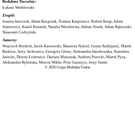
Redaktor Naczelny:
Łukasz Wróblewski
Zespół:
Joanna Jaszczuk, Adam Kacprzak, Tomasz Karpowicz, Robert Knap, Adam
Staniewicz, Kamil Kwiatek, Natalia Wierzbicka, Adrian Siwek, Adam Bąkowski,
Sławomir Cedzyński.
Autorzy:
Wojciech Biedroń, Jacek Karnowski, Marzena Nykiel, Goran Andrijanić, Marek
Budzisz, Jerzy Jachowicz, Grzegorz Górny, Aleksandra Jakubowska, Stanisław
Janecki, Dorota Łosiewicz, Dariusz Matuszak, Andrzej Potocki, Marek Pyza,
Aleksandra Rybińska, Marcin Wikło, Piotr Gursztyn, Jerzy Szmit.
© 2026 Grupa Medialna Fratria