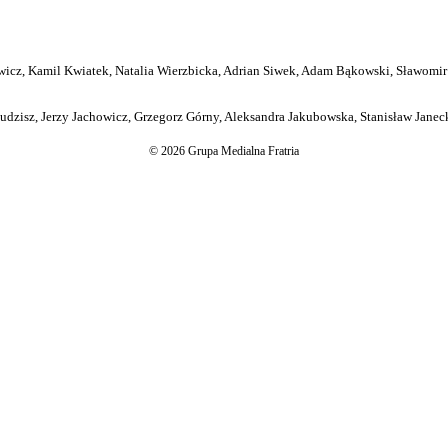
icz, Kamil Kwiatek, Natalia Wierzbicka, Adrian Siwek, Adam Bąkowski, Sławomir
dzisz, Jerzy Jachowicz, Grzegorz Górny, Aleksandra Jakubowska, Stanisław Janeck
© 2026 Grupa Medialna Fratria