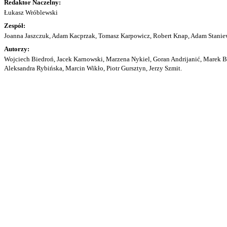
Redaktor Naczelny:
Łukasz Wróblewski
Zespół:
Joanna Jaszczuk, Adam Kacprzak, Tomasz Karpowicz, Robert Knap, Adam Staniew
Autorzy:
Wojciech Biedroń, Jacek Karnowski, Marzena Nykiel, Goran Andrijanić, Marek Bu
Aleksandra Rybińska, Marcin Wikło, Piotr Gursztyn, Jerzy Szmit.