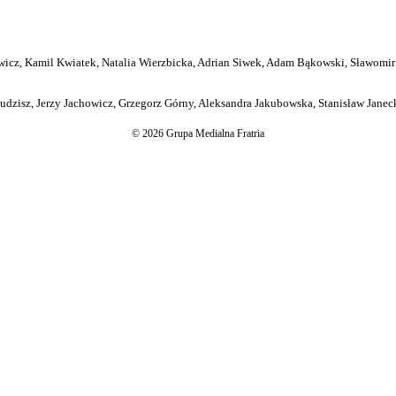
icz, Kamil Kwiatek, Natalia Wierzbicka, Adrian Siwek, Adam Bąkowski, Sławomir
dzisz, Jerzy Jachowicz, Grzegorz Górny, Aleksandra Jakubowska, Stanisław Janeck
© 2026 Grupa Medialna Fratria