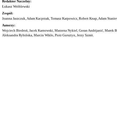
Redaktor Naczelny:
Łukasz Wróblewski
Zespół:
Joanna Jaszczuk, Adam Kacprzak, Tomasz Karpowicz, Robert Knap, Adam Staniew
Autorzy:
Wojciech Biedroń, Jacek Karnowski, Marzena Nykiel, Goran Andrijanić, Marek Bu
Aleksandra Rybińska, Marcin Wikło, Piotr Gursztyn, Jerzy Szmit.