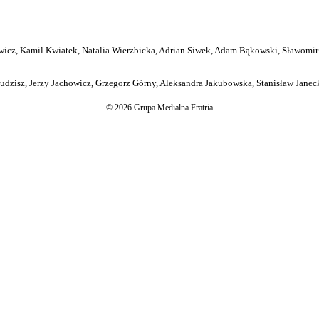
icz, Kamil Kwiatek, Natalia Wierzbicka, Adrian Siwek, Adam Bąkowski, Sławomir
dzisz, Jerzy Jachowicz, Grzegorz Górny, Aleksandra Jakubowska, Stanisław Janeck
© 2026 Grupa Medialna Fratria