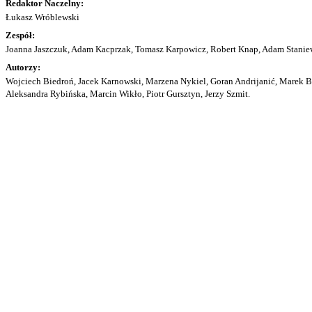
Redaktor Naczelny:
Łukasz Wróblewski
Zespół:
Joanna Jaszczuk, Adam Kacprzak, Tomasz Karpowicz, Robert Knap, Adam Staniew
Autorzy:
Wojciech Biedroń, Jacek Karnowski, Marzena Nykiel, Goran Andrijanić, Marek Bu
Aleksandra Rybińska, Marcin Wikło, Piotr Gursztyn, Jerzy Szmit.