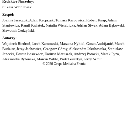
Redaktor Naczelny:
Łukasz Wróblewski
Zespół:
Joanna Jaszczuk, Adam Kacprzak, Tomasz Karpowicz, Robert Knap, Adam
Staniewicz, Kamil Kwiatek, Natalia Wierzbicka, Adrian Siwek, Adam Bąkowski,
Sławomir Cedzyński.
Autorzy:
Wojciech Biedroń, Jacek Karnowski, Marzena Nykiel, Goran Andrijanić, Marek
Budzisz, Jerzy Jachowicz, Grzegorz Górny, Aleksandra Jakubowska, Stanisław
Janecki, Dorota Łosiewicz, Dariusz Matuszak, Andrzej Potocki, Marek Pyza,
Aleksandra Rybińska, Marcin Wikło, Piotr Gursztyn, Jerzy Szmit.
© 2026 Grupa Medialna Fratria