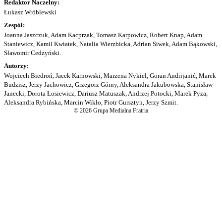
Redaktor Naczelny:
Łukasz Wróblewski
Zespół:
Joanna Jaszczuk, Adam Kacprzak, Tomasz Karpowicz, Robert Knap, Adam
Staniewicz, Kamil Kwiatek, Natalia Wierzbicka, Adrian Siwek, Adam Bąkowski,
Sławomir Cedzyński.
Autorzy:
Wojciech Biedroń, Jacek Karnowski, Marzena Nykiel, Goran Andrijanić, Marek
Budzisz, Jerzy Jachowicz, Grzegorz Górny, Aleksandra Jakubowska, Stanisław
Janecki, Dorota Łosiewicz, Dariusz Matuszak, Andrzej Potocki, Marek Pyza,
Aleksandra Rybińska, Marcin Wikło, Piotr Gursztyn, Jerzy Szmit.
© 2026 Grupa Medialna Fratria