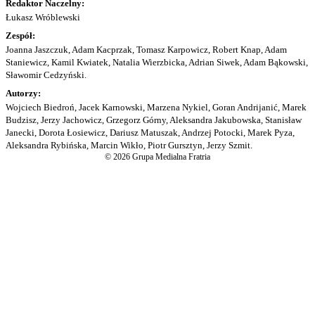
Redaktor Naczelny:
Łukasz Wróblewski
Zespół:
Joanna Jaszczuk, Adam Kacprzak, Tomasz Karpowicz, Robert Knap, Adam
Staniewicz, Kamil Kwiatek, Natalia Wierzbicka, Adrian Siwek, Adam Bąkowski,
Sławomir Cedzyński.
Autorzy:
Wojciech Biedroń, Jacek Karnowski, Marzena Nykiel, Goran Andrijanić, Marek
Budzisz, Jerzy Jachowicz, Grzegorz Górny, Aleksandra Jakubowska, Stanisław
Janecki, Dorota Łosiewicz, Dariusz Matuszak, Andrzej Potocki, Marek Pyza,
Aleksandra Rybińska, Marcin Wikło, Piotr Gursztyn, Jerzy Szmit.
© 2026 Grupa Medialna Fratria