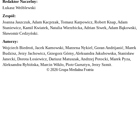
Redaktor Naczelny:
Łukasz Wróblewski
Zespół:
Joanna Jaszczuk, Adam Kacprzak, Tomasz Karpowicz, Robert Knap, Adam
Staniewicz, Kamil Kwiatek, Natalia Wierzbicka, Adrian Siwek, Adam Bąkowski,
Sławomir Cedzyński.
Autorzy:
Wojciech Biedroń, Jacek Karnowski, Marzena Nykiel, Goran Andrijanić, Marek
Budzisz, Jerzy Jachowicz, Grzegorz Górny, Aleksandra Jakubowska, Stanisław
Janecki, Dorota Łosiewicz, Dariusz Matuszak, Andrzej Potocki, Marek Pyza,
Aleksandra Rybińska, Marcin Wikło, Piotr Gursztyn, Jerzy Szmit.
© 2026 Grupa Medialna Fratria