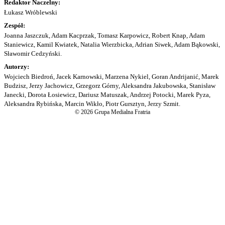
Redaktor Naczelny:
Łukasz Wróblewski
Zespół:
Joanna Jaszczuk, Adam Kacprzak, Tomasz Karpowicz, Robert Knap, Adam
Staniewicz, Kamil Kwiatek, Natalia Wierzbicka, Adrian Siwek, Adam Bąkowski,
Sławomir Cedzyński.
Autorzy:
Wojciech Biedroń, Jacek Karnowski, Marzena Nykiel, Goran Andrijanić, Marek
Budzisz, Jerzy Jachowicz, Grzegorz Górny, Aleksandra Jakubowska, Stanisław
Janecki, Dorota Łosiewicz, Dariusz Matuszak, Andrzej Potocki, Marek Pyza,
Aleksandra Rybińska, Marcin Wikło, Piotr Gursztyn, Jerzy Szmit.
© 2026 Grupa Medialna Fratria