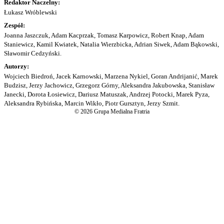
Redaktor Naczelny:
Łukasz Wróblewski
Zespół:
Joanna Jaszczuk, Adam Kacprzak, Tomasz Karpowicz, Robert Knap, Adam
Staniewicz, Kamil Kwiatek, Natalia Wierzbicka, Adrian Siwek, Adam Bąkowski,
Sławomir Cedzyński.
Autorzy:
Wojciech Biedroń, Jacek Karnowski, Marzena Nykiel, Goran Andrijanić, Marek
Budzisz, Jerzy Jachowicz, Grzegorz Górny, Aleksandra Jakubowska, Stanisław
Janecki, Dorota Łosiewicz, Dariusz Matuszak, Andrzej Potocki, Marek Pyza,
Aleksandra Rybińska, Marcin Wikło, Piotr Gursztyn, Jerzy Szmit.
© 2026 Grupa Medialna Fratria