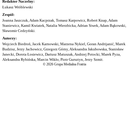
Redaktor Naczelny:
Łukasz Wróblewski
Zespół:
Joanna Jaszczuk, Adam Kacprzak, Tomasz Karpowicz, Robert Knap, Adam
Staniewicz, Kamil Kwiatek, Natalia Wierzbicka, Adrian Siwek, Adam Bąkowski,
Sławomir Cedzyński.
Autorzy:
Wojciech Biedroń, Jacek Karnowski, Marzena Nykiel, Goran Andrijanić, Marek
Budzisz, Jerzy Jachowicz, Grzegorz Górny, Aleksandra Jakubowska, Stanisław
Janecki, Dorota Łosiewicz, Dariusz Matuszak, Andrzej Potocki, Marek Pyza,
Aleksandra Rybińska, Marcin Wikło, Piotr Gursztyn, Jerzy Szmit.
© 2026 Grupa Medialna Fratria