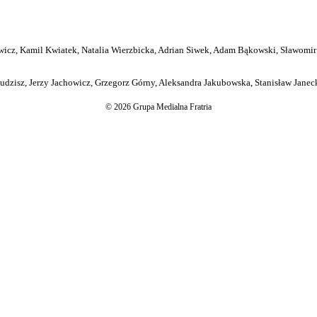
icz, Kamil Kwiatek, Natalia Wierzbicka, Adrian Siwek, Adam Bąkowski, Sławomir
dzisz, Jerzy Jachowicz, Grzegorz Górny, Aleksandra Jakubowska, Stanisław Janeck
© 2026 Grupa Medialna Fratria