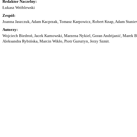
Redaktor Naczelny:
Łukasz Wróblewski
Zespół:
Joanna Jaszczuk, Adam Kacprzak, Tomasz Karpowicz, Robert Knap, Adam Staniew
Autorzy:
Wojciech Biedroń, Jacek Karnowski, Marzena Nykiel, Goran Andrijanić, Marek Bu
Aleksandra Rybińska, Marcin Wikło, Piotr Gursztyn, Jerzy Szmit.