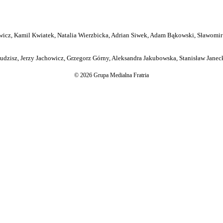
icz, Kamil Kwiatek, Natalia Wierzbicka, Adrian Siwek, Adam Bąkowski, Sławomir
dzisz, Jerzy Jachowicz, Grzegorz Górny, Aleksandra Jakubowska, Stanisław Janeck
© 2026 Grupa Medialna Fratria