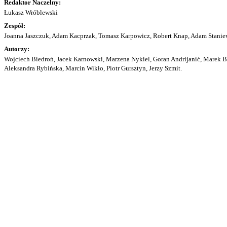
Redaktor Naczelny:
Łukasz Wróblewski
Zespół:
Joanna Jaszczuk, Adam Kacprzak, Tomasz Karpowicz, Robert Knap, Adam Staniew
Autorzy:
Wojciech Biedroń, Jacek Karnowski, Marzena Nykiel, Goran Andrijanić, Marek Bu
Aleksandra Rybińska, Marcin Wikło, Piotr Gursztyn, Jerzy Szmit.