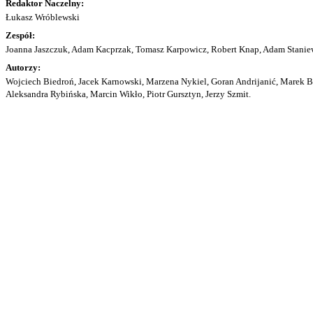
Redaktor Naczelny:
Łukasz Wróblewski
Zespół:
Joanna Jaszczuk, Adam Kacprzak, Tomasz Karpowicz, Robert Knap, Adam Staniew
Autorzy:
Wojciech Biedroń, Jacek Karnowski, Marzena Nykiel, Goran Andrijanić, Marek Bu
Aleksandra Rybińska, Marcin Wikło, Piotr Gursztyn, Jerzy Szmit.