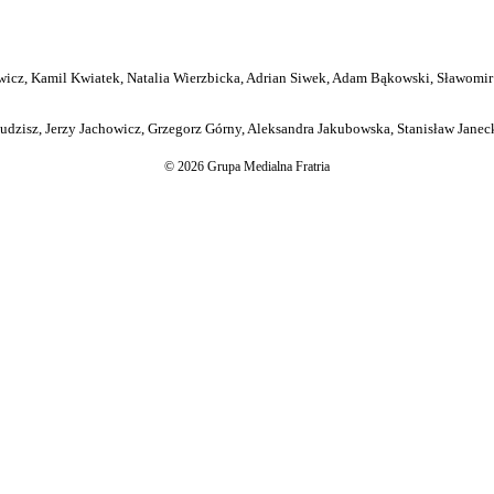
icz, Kamil Kwiatek, Natalia Wierzbicka, Adrian Siwek, Adam Bąkowski, Sławomir
dzisz, Jerzy Jachowicz, Grzegorz Górny, Aleksandra Jakubowska, Stanisław Janeck
© 2026 Grupa Medialna Fratria