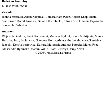
Redaktor Naczelny:
Łukasz Wróblewski
Zespół:
Joanna Jaszczuk, Adam Kacprzak, Tomasz Karpowicz, Robert Knap, Adam
Staniewicz, Kamil Kwiatek, Natalia Wierzbicka, Adrian Siwek, Adam Bąkowski,
Sławomir Cedzyński.
Autorzy:
Wojciech Biedroń, Jacek Karnowski, Marzena Nykiel, Goran Andrijanić, Marek
Budzisz, Jerzy Jachowicz, Grzegorz Górny, Aleksandra Jakubowska, Stanisław
Janecki, Dorota Łosiewicz, Dariusz Matuszak, Andrzej Potocki, Marek Pyza,
Aleksandra Rybińska, Marcin Wikło, Piotr Gursztyn, Jerzy Szmit.
© 2026 Grupa Medialna Fratria