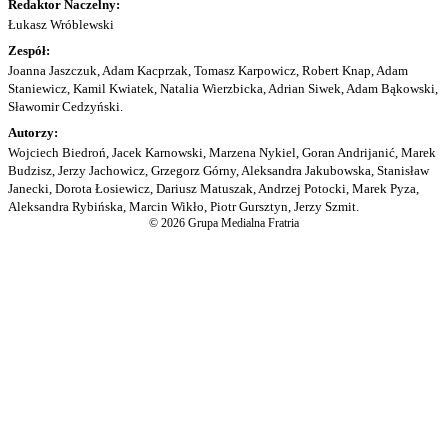
Redaktor Naczelny:
Łukasz Wróblewski
Zespół:
Joanna Jaszczuk, Adam Kacprzak, Tomasz Karpowicz, Robert Knap, Adam
Staniewicz, Kamil Kwiatek, Natalia Wierzbicka, Adrian Siwek, Adam Bąkowski,
Sławomir Cedzyński.
Autorzy:
Wojciech Biedroń, Jacek Karnowski, Marzena Nykiel, Goran Andrijanić, Marek
Budzisz, Jerzy Jachowicz, Grzegorz Górny, Aleksandra Jakubowska, Stanisław
Janecki, Dorota Łosiewicz, Dariusz Matuszak, Andrzej Potocki, Marek Pyza,
Aleksandra Rybińska, Marcin Wikło, Piotr Gursztyn, Jerzy Szmit.
© 2026 Grupa Medialna Fratria