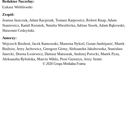
Redaktor Naczelny:
Łukasz Wróblewski
Zespół:
Joanna Jaszczuk, Adam Kacprzak, Tomasz Karpowicz, Robert Knap, Adam
Staniewicz, Kamil Kwiatek, Natalia Wierzbicka, Adrian Siwek, Adam Bąkowski,
Sławomir Cedzyński.
Autorzy:
Wojciech Biedroń, Jacek Karnowski, Marzena Nykiel, Goran Andrijanić, Marek
Budzisz, Jerzy Jachowicz, Grzegorz Górny, Aleksandra Jakubowska, Stanisław
Janecki, Dorota Łosiewicz, Dariusz Matuszak, Andrzej Potocki, Marek Pyza,
Aleksandra Rybińska, Marcin Wikło, Piotr Gursztyn, Jerzy Szmit.
© 2026 Grupa Medialna Fratria