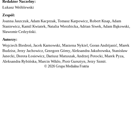
Redaktor Naczelny:
Łukasz Wróblewski
Zespół:
Joanna Jaszczuk, Adam Kacprzak, Tomasz Karpowicz, Robert Knap, Adam
Staniewicz, Kamil Kwiatek, Natalia Wierzbicka, Adrian Siwek, Adam Bąkowski,
Sławomir Cedzyński.
Autorzy:
Wojciech Biedroń, Jacek Karnowski, Marzena Nykiel, Goran Andrijanić, Marek
Budzisz, Jerzy Jachowicz, Grzegorz Górny, Aleksandra Jakubowska, Stanisław
Janecki, Dorota Łosiewicz, Dariusz Matuszak, Andrzej Potocki, Marek Pyza,
Aleksandra Rybińska, Marcin Wikło, Piotr Gursztyn, Jerzy Szmit.
© 2026 Grupa Medialna Fratria