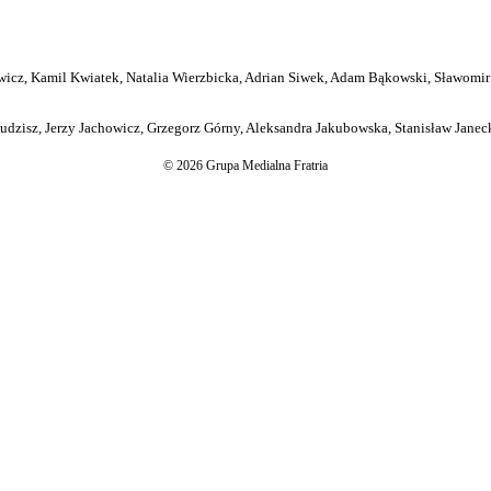
icz, Kamil Kwiatek, Natalia Wierzbicka, Adrian Siwek, Adam Bąkowski, Sławomir
dzisz, Jerzy Jachowicz, Grzegorz Górny, Aleksandra Jakubowska, Stanisław Janeck
© 2026 Grupa Medialna Fratria