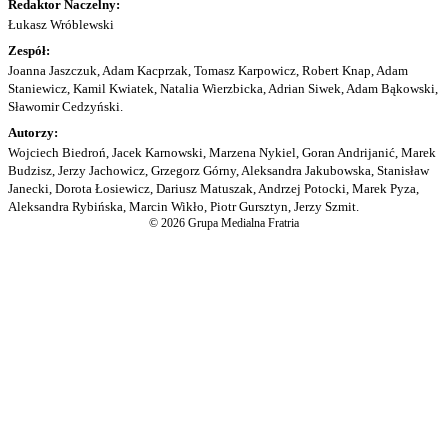
Redaktor Naczelny:
Łukasz Wróblewski
Zespół:
Joanna Jaszczuk, Adam Kacprzak, Tomasz Karpowicz, Robert Knap, Adam
Staniewicz, Kamil Kwiatek, Natalia Wierzbicka, Adrian Siwek, Adam Bąkowski,
Sławomir Cedzyński.
Autorzy:
Wojciech Biedroń, Jacek Karnowski, Marzena Nykiel, Goran Andrijanić, Marek
Budzisz, Jerzy Jachowicz, Grzegorz Górny, Aleksandra Jakubowska, Stanisław
Janecki, Dorota Łosiewicz, Dariusz Matuszak, Andrzej Potocki, Marek Pyza,
Aleksandra Rybińska, Marcin Wikło, Piotr Gursztyn, Jerzy Szmit.
© 2026 Grupa Medialna Fratria