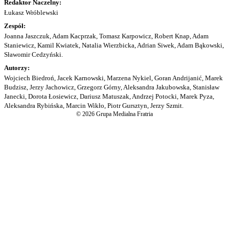
Redaktor Naczelny:
Łukasz Wróblewski
Zespół:
Joanna Jaszczuk, Adam Kacprzak, Tomasz Karpowicz, Robert Knap, Adam
Staniewicz, Kamil Kwiatek, Natalia Wierzbicka, Adrian Siwek, Adam Bąkowski,
Sławomir Cedzyński.
Autorzy:
Wojciech Biedroń, Jacek Karnowski, Marzena Nykiel, Goran Andrijanić, Marek
Budzisz, Jerzy Jachowicz, Grzegorz Górny, Aleksandra Jakubowska, Stanisław
Janecki, Dorota Łosiewicz, Dariusz Matuszak, Andrzej Potocki, Marek Pyza,
Aleksandra Rybińska, Marcin Wikło, Piotr Gursztyn, Jerzy Szmit.
© 2026 Grupa Medialna Fratria