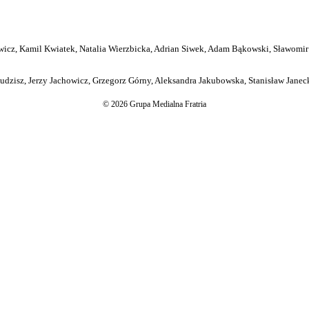
icz, Kamil Kwiatek, Natalia Wierzbicka, Adrian Siwek, Adam Bąkowski, Sławomir
dzisz, Jerzy Jachowicz, Grzegorz Górny, Aleksandra Jakubowska, Stanisław Janeck
© 2026 Grupa Medialna Fratria