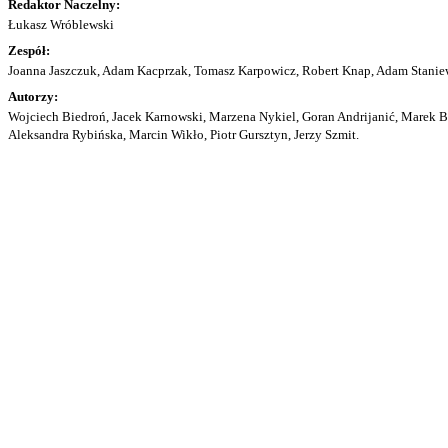
Redaktor Naczelny:
Łukasz Wróblewski
Zespół:
Joanna Jaszczuk, Adam Kacprzak, Tomasz Karpowicz, Robert Knap, Adam Staniew
Autorzy:
Wojciech Biedroń, Jacek Karnowski, Marzena Nykiel, Goran Andrijanić, Marek Bu
Aleksandra Rybińska, Marcin Wikło, Piotr Gursztyn, Jerzy Szmit.