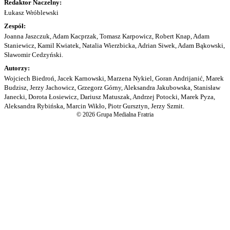
Redaktor Naczelny:
Łukasz Wróblewski
Zespół:
Joanna Jaszczuk, Adam Kacprzak, Tomasz Karpowicz, Robert Knap, Adam
Staniewicz, Kamil Kwiatek, Natalia Wierzbicka, Adrian Siwek, Adam Bąkowski,
Sławomir Cedzyński.
Autorzy:
Wojciech Biedroń, Jacek Karnowski, Marzena Nykiel, Goran Andrijanić, Marek
Budzisz, Jerzy Jachowicz, Grzegorz Górny, Aleksandra Jakubowska, Stanisław
Janecki, Dorota Łosiewicz, Dariusz Matuszak, Andrzej Potocki, Marek Pyza,
Aleksandra Rybińska, Marcin Wikło, Piotr Gursztyn, Jerzy Szmit.
© 2026 Grupa Medialna Fratria