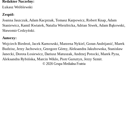
Redaktor Naczelny:
Łukasz Wróblewski
Zespół:
Joanna Jaszczuk, Adam Kacprzak, Tomasz Karpowicz, Robert Knap, Adam
Staniewicz, Kamil Kwiatek, Natalia Wierzbicka, Adrian Siwek, Adam Bąkowski,
Sławomir Cedzyński.
Autorzy:
Wojciech Biedroń, Jacek Karnowski, Marzena Nykiel, Goran Andrijanić, Marek
Budzisz, Jerzy Jachowicz, Grzegorz Górny, Aleksandra Jakubowska, Stanisław
Janecki, Dorota Łosiewicz, Dariusz Matuszak, Andrzej Potocki, Marek Pyza,
Aleksandra Rybińska, Marcin Wikło, Piotr Gursztyn, Jerzy Szmit.
© 2026 Grupa Medialna Fratria