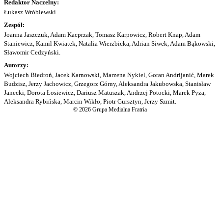
Redaktor Naczelny:
Łukasz Wróblewski
Zespół:
Joanna Jaszczuk, Adam Kacprzak, Tomasz Karpowicz, Robert Knap, Adam
Staniewicz, Kamil Kwiatek, Natalia Wierzbicka, Adrian Siwek, Adam Bąkowski,
Sławomir Cedzyński.
Autorzy:
Wojciech Biedroń, Jacek Karnowski, Marzena Nykiel, Goran Andrijanić, Marek
Budzisz, Jerzy Jachowicz, Grzegorz Górny, Aleksandra Jakubowska, Stanisław
Janecki, Dorota Łosiewicz, Dariusz Matuszak, Andrzej Potocki, Marek Pyza,
Aleksandra Rybińska, Marcin Wikło, Piotr Gursztyn, Jerzy Szmit.
© 2026 Grupa Medialna Fratria