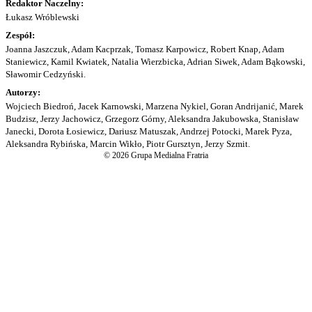
Redaktor Naczelny:
Łukasz Wróblewski
Zespół:
Joanna Jaszczuk, Adam Kacprzak, Tomasz Karpowicz, Robert Knap, Adam
Staniewicz, Kamil Kwiatek, Natalia Wierzbicka, Adrian Siwek, Adam Bąkowski,
Sławomir Cedzyński.
Autorzy:
Wojciech Biedroń, Jacek Karnowski, Marzena Nykiel, Goran Andrijanić, Marek
Budzisz, Jerzy Jachowicz, Grzegorz Górny, Aleksandra Jakubowska, Stanisław
Janecki, Dorota Łosiewicz, Dariusz Matuszak, Andrzej Potocki, Marek Pyza,
Aleksandra Rybińska, Marcin Wikło, Piotr Gursztyn, Jerzy Szmit.
© 2026 Grupa Medialna Fratria