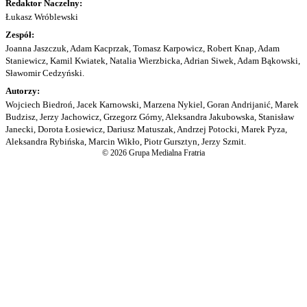
Redaktor Naczelny:
Łukasz Wróblewski
Zespół:
Joanna Jaszczuk, Adam Kacprzak, Tomasz Karpowicz, Robert Knap, Adam
Staniewicz, Kamil Kwiatek, Natalia Wierzbicka, Adrian Siwek, Adam Bąkowski,
Sławomir Cedzyński.
Autorzy:
Wojciech Biedroń, Jacek Karnowski, Marzena Nykiel, Goran Andrijanić, Marek
Budzisz, Jerzy Jachowicz, Grzegorz Górny, Aleksandra Jakubowska, Stanisław
Janecki, Dorota Łosiewicz, Dariusz Matuszak, Andrzej Potocki, Marek Pyza,
Aleksandra Rybińska, Marcin Wikło, Piotr Gursztyn, Jerzy Szmit.
© 2026 Grupa Medialna Fratria