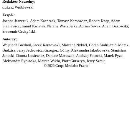
Redaktor Naczelny:
Łukasz Wróblewski
Zespół:
Joanna Jaszczuk, Adam Kacprzak, Tomasz Karpowicz, Robert Knap, Adam
Staniewicz, Kamil Kwiatek, Natalia Wierzbicka, Adrian Siwek, Adam Bąkowski,
Sławomir Cedzyński.
Autorzy:
Wojciech Biedroń, Jacek Karnowski, Marzena Nykiel, Goran Andrijanić, Marek
Budzisz, Jerzy Jachowicz, Grzegorz Górny, Aleksandra Jakubowska, Stanisław
Janecki, Dorota Łosiewicz, Dariusz Matuszak, Andrzej Potocki, Marek Pyza,
Aleksandra Rybińska, Marcin Wikło, Piotr Gursztyn, Jerzy Szmit.
© 2026 Grupa Medialna Fratria