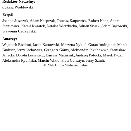
Redaktor Naczelny:
Łukasz Wróblewski
Zespół:
Joanna Jaszczuk, Adam Kacprzak, Tomasz Karpowicz, Robert Knap, Adam
Staniewicz, Kamil Kwiatek, Natalia Wierzbicka, Adrian Siwek, Adam Bąkowski,
Sławomir Cedzyński.
Autorzy:
Wojciech Biedroń, Jacek Karnowski, Marzena Nykiel, Goran Andrijanić, Marek
Budzisz, Jerzy Jachowicz, Grzegorz Górny, Aleksandra Jakubowska, Stanisław
Janecki, Dorota Łosiewicz, Dariusz Matuszak, Andrzej Potocki, Marek Pyza,
Aleksandra Rybińska, Marcin Wikło, Piotr Gursztyn, Jerzy Szmit.
© 2026 Grupa Medialna Fratria