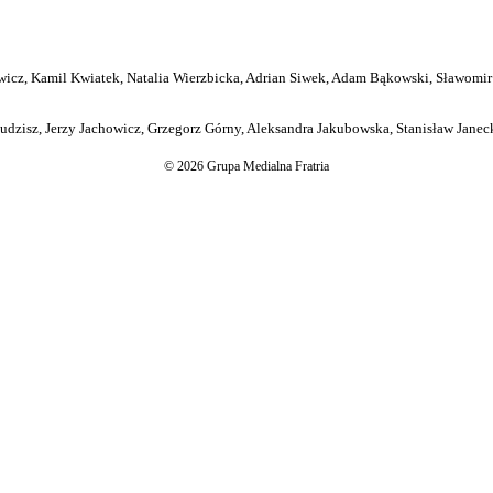
icz, Kamil Kwiatek, Natalia Wierzbicka, Adrian Siwek, Adam Bąkowski, Sławomir
dzisz, Jerzy Jachowicz, Grzegorz Górny, Aleksandra Jakubowska, Stanisław Janeck
© 2026 Grupa Medialna Fratria