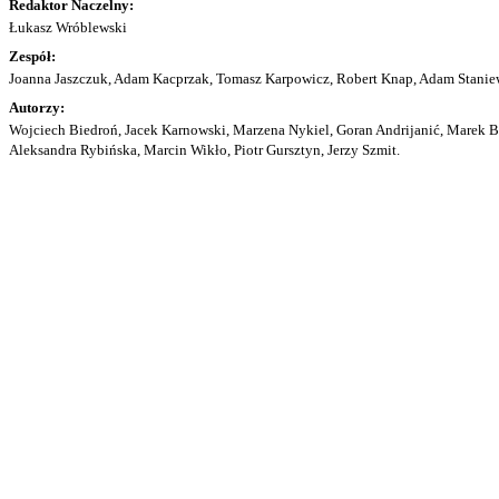
Redaktor Naczelny:
Łukasz Wróblewski
Zespół:
Joanna Jaszczuk, Adam Kacprzak, Tomasz Karpowicz, Robert Knap, Adam Staniew
Autorzy:
Wojciech Biedroń, Jacek Karnowski, Marzena Nykiel, Goran Andrijanić, Marek Bu
Aleksandra Rybińska, Marcin Wikło, Piotr Gursztyn, Jerzy Szmit.