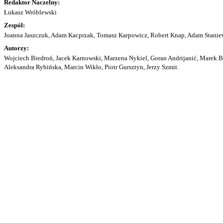
Redaktor Naczelny:
Łukasz Wróblewski
Zespół:
Joanna Jaszczuk, Adam Kacprzak, Tomasz Karpowicz, Robert Knap, Adam Staniew
Autorzy:
Wojciech Biedroń, Jacek Karnowski, Marzena Nykiel, Goran Andrijanić, Marek Bu
Aleksandra Rybińska, Marcin Wikło, Piotr Gursztyn, Jerzy Szmit.