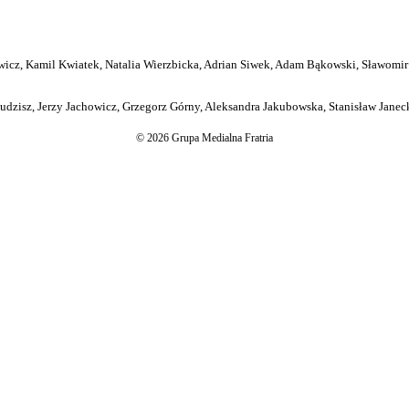
icz, Kamil Kwiatek, Natalia Wierzbicka, Adrian Siwek, Adam Bąkowski, Sławomir
dzisz, Jerzy Jachowicz, Grzegorz Górny, Aleksandra Jakubowska, Stanisław Janeck
© 2026 Grupa Medialna Fratria