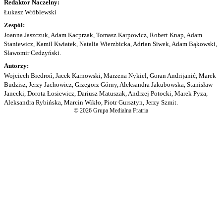
Redaktor Naczelny:
Łukasz Wróblewski
Zespół:
Joanna Jaszczuk, Adam Kacprzak, Tomasz Karpowicz, Robert Knap, Adam
Staniewicz, Kamil Kwiatek, Natalia Wierzbicka, Adrian Siwek, Adam Bąkowski,
Sławomir Cedzyński.
Autorzy:
Wojciech Biedroń, Jacek Karnowski, Marzena Nykiel, Goran Andrijanić, Marek
Budzisz, Jerzy Jachowicz, Grzegorz Górny, Aleksandra Jakubowska, Stanisław
Janecki, Dorota Łosiewicz, Dariusz Matuszak, Andrzej Potocki, Marek Pyza,
Aleksandra Rybińska, Marcin Wikło, Piotr Gursztyn, Jerzy Szmit.
© 2026 Grupa Medialna Fratria