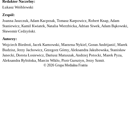
Redaktor Naczelny:
Łukasz Wróblewski
Zespół:
Joanna Jaszczuk, Adam Kacprzak, Tomasz Karpowicz, Robert Knap, Adam
Staniewicz, Kamil Kwiatek, Natalia Wierzbicka, Adrian Siwek, Adam Bąkowski,
Sławomir Cedzyński.
Autorzy:
Wojciech Biedroń, Jacek Karnowski, Marzena Nykiel, Goran Andrijanić, Marek
Budzisz, Jerzy Jachowicz, Grzegorz Górny, Aleksandra Jakubowska, Stanisław
Janecki, Dorota Łosiewicz, Dariusz Matuszak, Andrzej Potocki, Marek Pyza,
Aleksandra Rybińska, Marcin Wikło, Piotr Gursztyn, Jerzy Szmit.
© 2026 Grupa Medialna Fratria