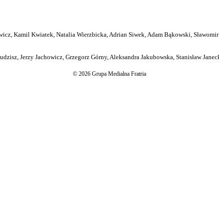
icz, Kamil Kwiatek, Natalia Wierzbicka, Adrian Siwek, Adam Bąkowski, Sławomir
dzisz, Jerzy Jachowicz, Grzegorz Górny, Aleksandra Jakubowska, Stanisław Janeck
© 2026 Grupa Medialna Fratria