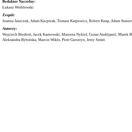
Redaktor Naczelny:
Łukasz Wróblewski
Zespół:
Joanna Jaszczuk, Adam Kacprzak, Tomasz Karpowicz, Robert Knap, Adam Staniew
Autorzy:
Wojciech Biedroń, Jacek Karnowski, Marzena Nykiel, Goran Andrijanić, Marek Bu
Aleksandra Rybińska, Marcin Wikło, Piotr Gursztyn, Jerzy Szmit.