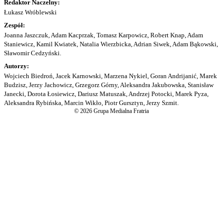
Redaktor Naczelny:
Łukasz Wróblewski
Zespół:
Joanna Jaszczuk, Adam Kacprzak, Tomasz Karpowicz, Robert Knap, Adam
Staniewicz, Kamil Kwiatek, Natalia Wierzbicka, Adrian Siwek, Adam Bąkowski,
Sławomir Cedzyński.
Autorzy:
Wojciech Biedroń, Jacek Karnowski, Marzena Nykiel, Goran Andrijanić, Marek
Budzisz, Jerzy Jachowicz, Grzegorz Górny, Aleksandra Jakubowska, Stanisław
Janecki, Dorota Łosiewicz, Dariusz Matuszak, Andrzej Potocki, Marek Pyza,
Aleksandra Rybińska, Marcin Wikło, Piotr Gursztyn, Jerzy Szmit.
© 2026 Grupa Medialna Fratria