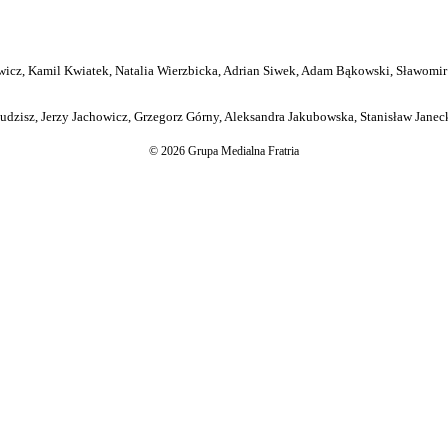
icz, Kamil Kwiatek, Natalia Wierzbicka, Adrian Siwek, Adam Bąkowski, Sławomir
dzisz, Jerzy Jachowicz, Grzegorz Górny, Aleksandra Jakubowska, Stanisław Janeck
© 2026 Grupa Medialna Fratria