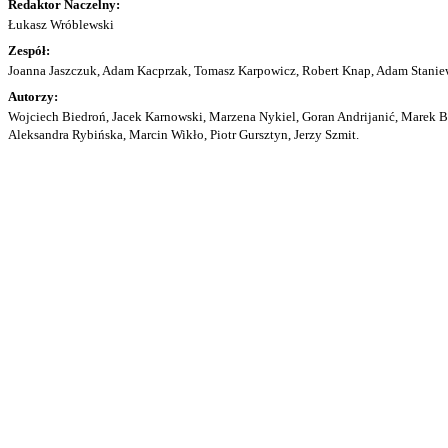
Redaktor Naczelny:
Łukasz Wróblewski
Zespół:
Joanna Jaszczuk, Adam Kacprzak, Tomasz Karpowicz, Robert Knap, Adam Staniew
Autorzy:
Wojciech Biedroń, Jacek Karnowski, Marzena Nykiel, Goran Andrijanić, Marek Bu
Aleksandra Rybińska, Marcin Wikło, Piotr Gursztyn, Jerzy Szmit.