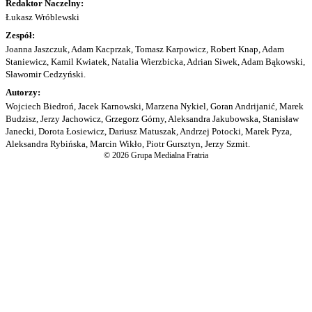
Redaktor Naczelny:
Łukasz Wróblewski
Zespół:
Joanna Jaszczuk, Adam Kacprzak, Tomasz Karpowicz, Robert Knap, Adam
Staniewicz, Kamil Kwiatek, Natalia Wierzbicka, Adrian Siwek, Adam Bąkowski,
Sławomir Cedzyński.
Autorzy:
Wojciech Biedroń, Jacek Karnowski, Marzena Nykiel, Goran Andrijanić, Marek
Budzisz, Jerzy Jachowicz, Grzegorz Górny, Aleksandra Jakubowska, Stanisław
Janecki, Dorota Łosiewicz, Dariusz Matuszak, Andrzej Potocki, Marek Pyza,
Aleksandra Rybińska, Marcin Wikło, Piotr Gursztyn, Jerzy Szmit.
© 2026 Grupa Medialna Fratria