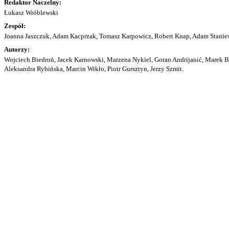
Redaktor Naczelny:
Łukasz Wróblewski
Zespół:
Joanna Jaszczuk, Adam Kacprzak, Tomasz Karpowicz, Robert Knap, Adam Staniew
Autorzy:
Wojciech Biedroń, Jacek Karnowski, Marzena Nykiel, Goran Andrijanić, Marek Bu
Aleksandra Rybińska, Marcin Wikło, Piotr Gursztyn, Jerzy Szmit.