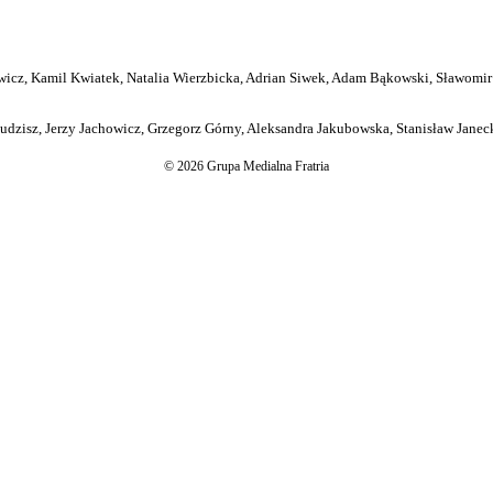
icz, Kamil Kwiatek, Natalia Wierzbicka, Adrian Siwek, Adam Bąkowski, Sławomir
dzisz, Jerzy Jachowicz, Grzegorz Górny, Aleksandra Jakubowska, Stanisław Janeck
© 2026 Grupa Medialna Fratria