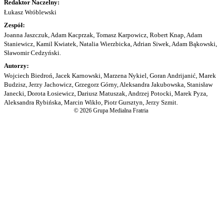
Redaktor Naczelny:
Łukasz Wróblewski
Zespół:
Joanna Jaszczuk, Adam Kacprzak, Tomasz Karpowicz, Robert Knap, Adam
Staniewicz, Kamil Kwiatek, Natalia Wierzbicka, Adrian Siwek, Adam Bąkowski,
Sławomir Cedzyński.
Autorzy:
Wojciech Biedroń, Jacek Karnowski, Marzena Nykiel, Goran Andrijanić, Marek
Budzisz, Jerzy Jachowicz, Grzegorz Górny, Aleksandra Jakubowska, Stanisław
Janecki, Dorota Łosiewicz, Dariusz Matuszak, Andrzej Potocki, Marek Pyza,
Aleksandra Rybińska, Marcin Wikło, Piotr Gursztyn, Jerzy Szmit.
© 2026 Grupa Medialna Fratria