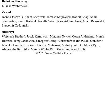
Redaktor Naczelny:
Łukasz Wróblewski
Zespół:
Joanna Jaszczuk, Adam Kacprzak, Tomasz Karpowicz, Robert Knap, Adam
Staniewicz, Kamil Kwiatek, Natalia Wierzbicka, Adrian Siwek, Adam Bąkowski,
Sławomir Cedzyński.
Autorzy:
Wojciech Biedroń, Jacek Karnowski, Marzena Nykiel, Goran Andrijanić, Marek
Budzisz, Jerzy Jachowicz, Grzegorz Górny, Aleksandra Jakubowska, Stanisław
Janecki, Dorota Łosiewicz, Dariusz Matuszak, Andrzej Potocki, Marek Pyza,
Aleksandra Rybińska, Marcin Wikło, Piotr Gursztyn, Jerzy Szmit.
© 2026 Grupa Medialna Fratria