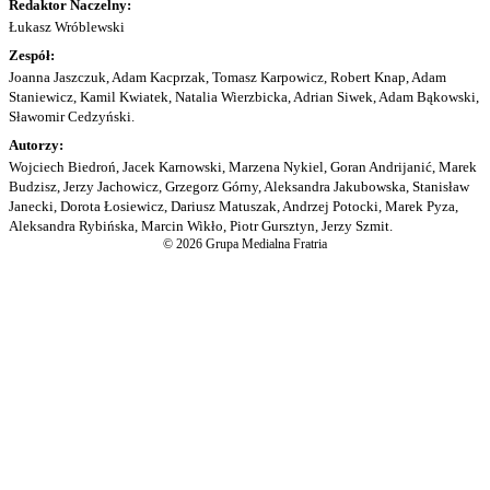
Redaktor Naczelny:
Łukasz Wróblewski
Zespół:
Joanna Jaszczuk, Adam Kacprzak, Tomasz Karpowicz, Robert Knap, Adam
Staniewicz, Kamil Kwiatek, Natalia Wierzbicka, Adrian Siwek, Adam Bąkowski,
Sławomir Cedzyński.
Autorzy:
Wojciech Biedroń, Jacek Karnowski, Marzena Nykiel, Goran Andrijanić, Marek
Budzisz, Jerzy Jachowicz, Grzegorz Górny, Aleksandra Jakubowska, Stanisław
Janecki, Dorota Łosiewicz, Dariusz Matuszak, Andrzej Potocki, Marek Pyza,
Aleksandra Rybińska, Marcin Wikło, Piotr Gursztyn, Jerzy Szmit.
© 2026 Grupa Medialna Fratria