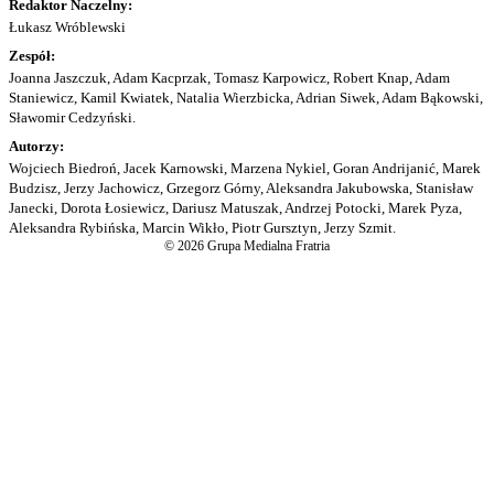
Redaktor Naczelny:
Łukasz Wróblewski
Zespół:
Joanna Jaszczuk, Adam Kacprzak, Tomasz Karpowicz, Robert Knap, Adam
Staniewicz, Kamil Kwiatek, Natalia Wierzbicka, Adrian Siwek, Adam Bąkowski,
Sławomir Cedzyński.
Autorzy:
Wojciech Biedroń, Jacek Karnowski, Marzena Nykiel, Goran Andrijanić, Marek
Budzisz, Jerzy Jachowicz, Grzegorz Górny, Aleksandra Jakubowska, Stanisław
Janecki, Dorota Łosiewicz, Dariusz Matuszak, Andrzej Potocki, Marek Pyza,
Aleksandra Rybińska, Marcin Wikło, Piotr Gursztyn, Jerzy Szmit.
© 2026 Grupa Medialna Fratria